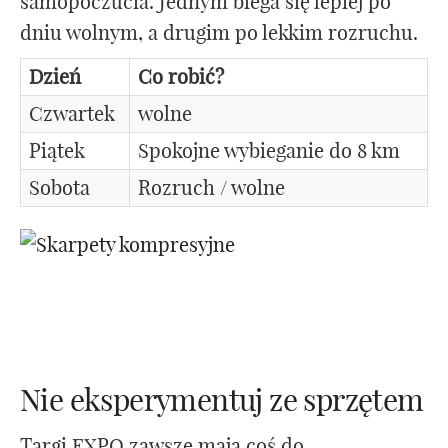
samopoczucia. Jednym biega się lepiej po
dniu wolnym, a drugim po lekkim rozruchu.
Dzień
Co robić?
Czwartek
wolne
Piątek
Spokojne wybieganie do 8 km
Sobota
Rozruch / wolne
Nie eksperymentuj ze sprzętem
Targi EXPO zawsze mają coś do