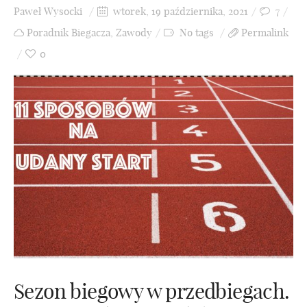
Paweł Wysocki
wtorek, 19 października, 2021
7
Poradnik Biegacza
,
Zawody
No tags
Permalink
0
Sezon biegowy w przedbiegach.