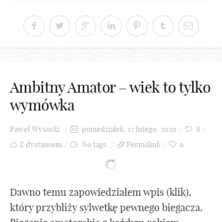
Ambitny Amator – wiek to tylko
wymówka
Paweł Wysocki
poniedziałek, 17 lutego, 2020
8
Z dystansem
No tags
Permalink
0
Dawno temu zapowiedziałem wpis (klik),
który przybliży sylwetkę pewnego biegacza.