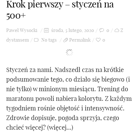
Krok pierwszy – styczeń na
500+
Paweł Wysocki
środa, 5 lutego, 2020
0
Z
dystansem
No tags
Permalink
0
Styczeń za nami. Nadszedł czas na krótkie
podsumowanie tego, co działo się biegowo (i
nie tylko) w minionym miesiącu. Trening do
maratonu powoli nabiera kolorytu. Z każdym
tygodniem rośnie objętość i intensywność.
Zdrowie dopisuje, pogoda sprzyja, czego
chcieć więcej? (więcej…)