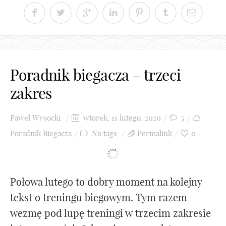
Poradnik biegacza – trzeci
zakres
Paweł Wysocki
wtorek, 11 lutego, 2020
5
Poradnik Biegacza
No tags
Permalink
0
Połowa lutego to dobry moment na kolejny
tekst o treningu biegowym. Tym razem
wezmę pod lupę treningi w trzecim zakresie