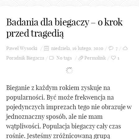
Badania dla biegaczy – o krok
przed tragedią
Paweł Wysocki
niedziela, 16 lutego, 2020
7
Poradnik Biegacza
No tags
Permalink
1
Bieganie z każdym rokiem zyskuje na
popularności. Być może frekwencja na
pojedynczych imprezach tego nie obrazuje w
jednoznaczny sposób, ale nie mam
wątpliwości. Populacja biegaczy cały czas
rośnie. Jesteśmy zróżnicowaną grupą