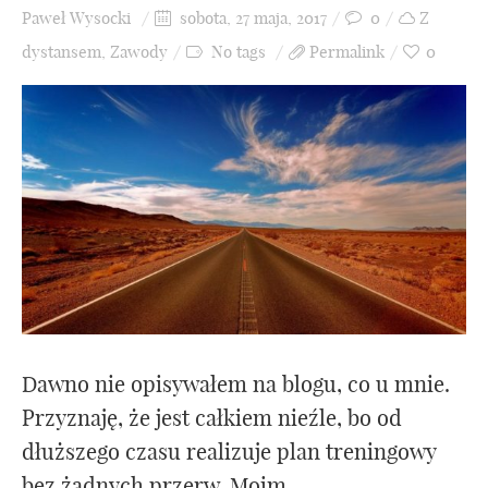
Paweł Wysocki
sobota, 27 maja, 2017
0
Z
dystansem
,
Zawody
No tags
Permalink
0
Dawno nie opisywałem na blogu, co u mnie.
Przyznaję, że jest całkiem nieźle, bo od
dłuższego czasu realizuje plan treningowy
bez żadnych przerw. Moim