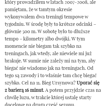
który prowadziłem w latach 2007-2008, ale
pamiętam, że w tamtym okresie
wykonywałem dwa treningi tempowe w
tygodniu. W środę były to krótsze odcinki –
głównie 500 m. W sobotę było to dłuższe
tempo – kilometry albo dwójki. W tym
momencie nie biegam tak szybko na
treningach, jak wtedy, ale niewiele mi już
brakuje. W sumie nie zależy mi na tym, aby
biegać nie wiadomo jak na treningach. Od
tego są zawody i to właśnie tam chcę biegać
szybko. Cel na 11. Bieg Ursynowa?
Uporać się
z barierą 16 minut
. A potem przyjdzie czas na
chwilę luzu, w trakcie której ustalę starty
docelowe na drugą część sezonu.