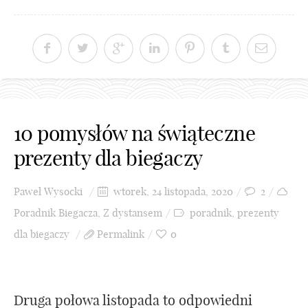
10 pomysłów na świąteczne
prezenty dla biegaczy
Paweł Wysocki
wtorek, 24 listopada, 2020
2
Poradnik Biegacza
,
Z dystansem
poradnik
,
prezenty
dla biegaczy
Permalink
0
Druga połowa listopada to odpowiedni