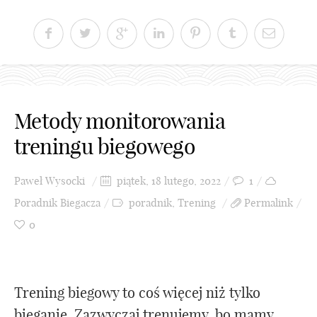
Metody monitorowania
treningu biegowego
Paweł Wysocki
piątek, 18 lutego, 2022
1
Poradnik Biegacza
poradnik
,
Trening
Permalink
0
Trening biegowy to coś więcej niż tylko
bieganie. Zazwyczaj trenujemy, bo mamy