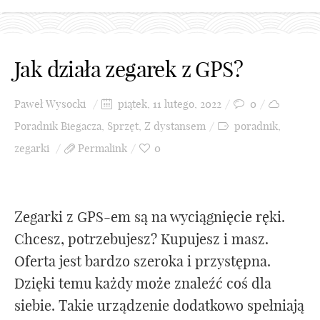
Jak działa zegarek z GPS?
Paweł Wysocki
piątek, 11 lutego, 2022
0
Poradnik Biegacza
,
Sprzęt
,
Z dystansem
poradnik
,
zegarki
Permalink
0
Zegarki z GPS-em są na wyciągnięcie ręki.
Chcesz, potrzebujesz? Kupujesz i masz.
Oferta jest bardzo szeroka i przystępna.
Dzięki temu każdy może znaleźć coś dla
siebie. Takie urządzenie dodatkowo spełniają