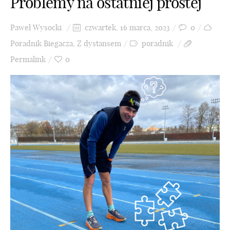
Problemy na ostatniej prostej
Paweł Wysocki
czwartek, 16 marca, 2023
0
Poradnik Biegacza
,
Z dystansem
poradnik
Permalink
0