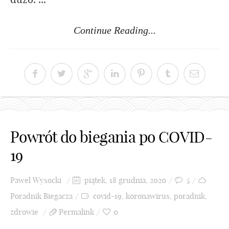
Continue Reading...
Powrót do biegania po COVID-
19
Paweł Wysocki
piątek, 18 grudnia, 2020
5
Poradnik Biegacza
covid-19
,
koronawirus
,
poradnik
,
zdrowie
Permalink
0