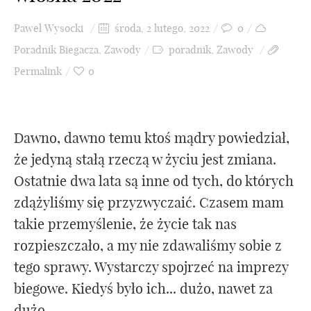
Paweł Wysocki
środa, 2 lutego, 2022
0
Poradnik Biegacza
,
Zawody
poradnik
,
Zawody
Permalink
0
Dawno, dawno temu ktoś mądry powiedział,
że jedyną stałą rzeczą w życiu jest zmiana.
Ostatnie dwa lata są inne od tych, do których
zdążyliśmy się przyzwyczaić. Czasem mam
takie przemyślenie, że życie tak nas
rozpieszczało, a my nie zdawaliśmy sobie z
tego sprawy. Wystarczy spojrzeć na imprezy
biegowe. Kiedyś było ich... dużo, nawet za
dużo. ...