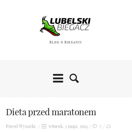
BLOG O BIEGANIU
Dieta przed maratonem
Paweł Wysocki
wtorek, 5 maja, 2015
7