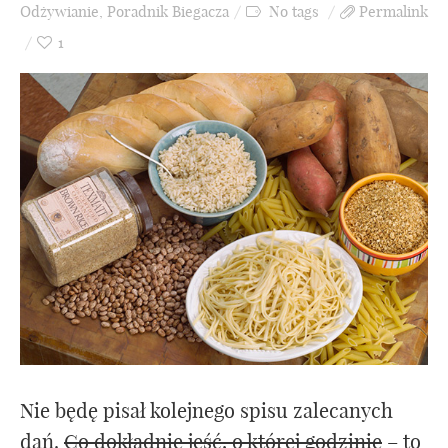
Odżywianie
,
Poradnik Biegacza
No tags
Permalink
1
Nie będę pisał kolejnego spisu zalecanych
dań.
Co dokładnie jeść, o której godzinie
– to