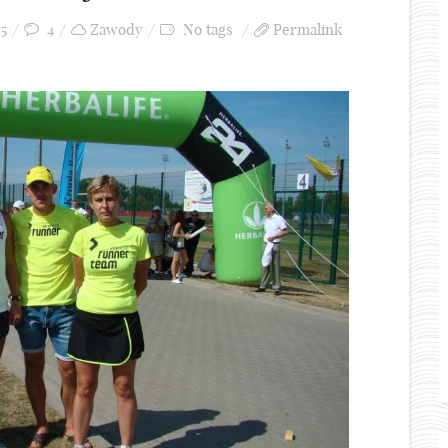
15
4
Zawody
No tags
Permalink