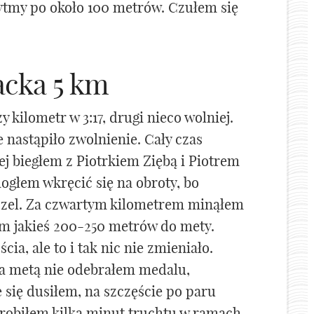
rytmy po około 100 metrów. Czułem się
acka 5 km
y kilometr w 3:17, drugi nieco wolniej.
 nastąpiło zwolnienie. Cały czas
j biegłem z Piotrkiem Ziębą i Piotrem
mogłem wkręcić się na obroty, bo
szel. Za czwartym kilometrem minąłem
em jakieś 200-250 metrów do mety.
cia, ale to i tak nic nie zmieniało.
Za metą nie odebrałem medalu,
 się dusiłem, na szczęście po paru
zrobiłem kilka minut truchtu w ramach