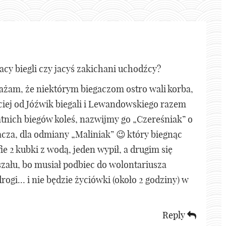
acy biegli czy jacyś zakichani uchodźcy?
ażam, że niektórym biegaczom ostro wali korba,
ciej od Jóźwik biegali i Lewandowskiego razem
atnich biegów koleś, nazwijmy go „Czereśniak” o
acza, dla odmiany „Maliniak” 😉 który biegnąc
ie 2 kubki z wodą, jeden wypił, a drugim się
 szału, bo musiał podbiec do wolontariusza
drogi… i nie będzie życiówki (około 2 godziny) w
Reply