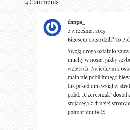
4 Comments
danpe_
2 września, 2015
Bigosem pogardzili? To Pol
Swoją drogą ostatnio zauw
muchy w nosie, jakby szyb
wziętych. Na jednym z ost
mało nie pobił innego bieg
tuż przed nim wziął w stref
polał. „Czereśniak” dostał
stojącego z drugiej strony 
półmaratonie 😉