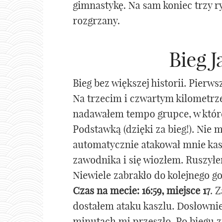
gimnastykę. Na sam koniec trzy 
rozgrzany.
Bieg J
Bieg bez większej historii. Pierwsz
Na trzecim i czwartym kilometrze
nadawałem tempo grupce, w które
Podstawką (dzięki za bieg!). Nie 
automatycznie atakował mnie ka
zawodnika i się wiozłem. Ruszył
Niewiele zabrakło do kolejnego goś
Czas na mecie: 16:59, miejsce 17
. 
dostałem ataku kaszlu. Dosłownie
minutach mi przeszło. Po biegu 