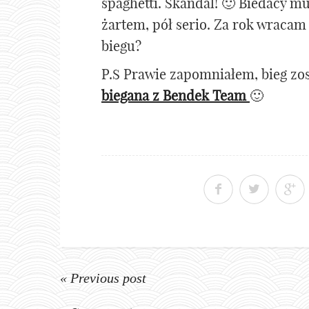
spaghetti. Skandal! 🙂 Biedacy mus
żartem, pół serio. Za rok wracam 
biegu?
P.S Prawie zapomniałem, bieg z
biegana z Bendek Team
🙂
« Previous post