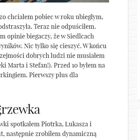
dzo chciałem pobiec w roku ubiegłym,
odstraszyła. Teraz nie odpuściłem.
m opinie biegaczy, że w Siedlcach
yników. Nic tylko się cieszyć. W końcu
rzejmości dobrych ludzi nie musiałem
ki Marta i Stefan!). Przed 10 byłem na
rkingiem. Pierwszy plus dla
grzewka
ki spotkałem Piotrka, Łukasza i
ut, następnie zrobiłem dynamiczną