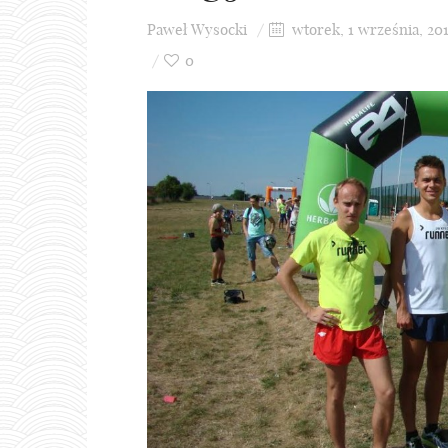
Paweł Wysocki
wtorek, 1 września, 20
0