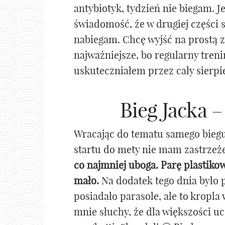
antybiotyk, tydzień nie biegam. 
świadomość, że w drugiej części 
nabiegam. Chcę wyjść na prostą z
najważniejsze, bo regularny treni
uskuteczniałem przez cały sierpi
Bieg Jacka 
Wracając do tematu samego bieg
startu do mety nie mam zastrzeż
co najmniej uboga. Parę plastiko
mało.
Na dodatek tego dnia było p
posiadało parasole, ale to kropla
mnie słuchy, że dla większości 