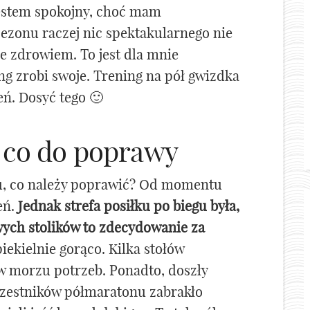
Jestem spokojny, choć mam
sezonu raczej nic spektakularnego nie
e zdrowiem. To jest dla mnie
ng zrobi swoje. Trening na pół gwizdka
eń. Dosyć tego 🙂
– co do poprawy
u, co należy poprawić? Od momentu
eń.
Jednak strefa posiłku po biegu była,
wych stolików to zdecydowanie za
iekielnie gorąco. Kilka stołów
 w morzu potrzeb. Ponadto, doszły
uczestników półmaratonu zabrakło