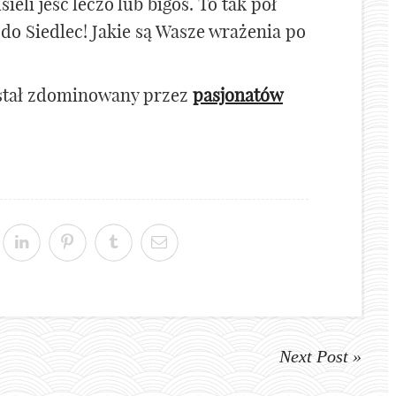
ieli jeść leczo lub bigos. To tak pół
do Siedlec! Jakie są Wasze wrażenia po
ostał zdominowany przez
pasjonatów
Next Post »