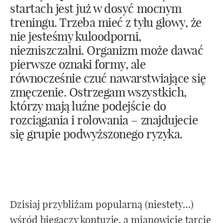
startach jest już w dosyć mocnym
treningu. Trzeba mieć z tyłu głowy, że
Testy
nie jesteśmy kuloodporni,
niezniszczalni. Organizm może dawać
Newsletter
pierwsze oznaki formy, ale
równocześnie czuć nawarstwiające się
zmęczenie. Ostrzegam wszystkich,
Współpraca
którzy mają luźne podejście do
rozciągania i rolowania – znajdujecie
Trener biegania
się grupie podwyższonego ryzyka.
Dzisiaj przybliżam popularną (niestety…)
wśród biegaczy kontuzję, a mianowicie tarcie