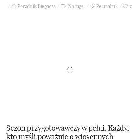
Poradnik Biegacza
No tags
Permalink
0
Poradnik Biegacza
Odżywianie
Z dystansem
Zawody
Sprzęt
Sezon przygotowawczy w pełni. Każdy,
Recenzje
kto myśli poważnie o wiosennych