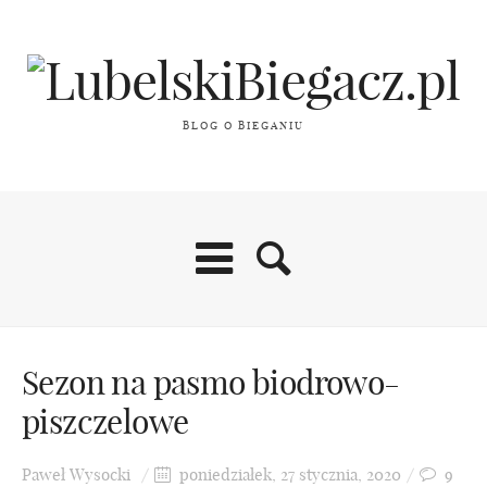
BLOG O BIEGANIU
Blog
Sezon na pasmo biodrowo-
piszczelowe
O mnie
Paweł Wysocki
poniedziałek, 27 stycznia, 2020
9