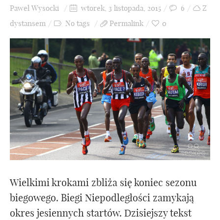
Paweł Wysocki
wtorek, 3 listopada, 2015
6
Z
dystansem
No tags
Permalink
0
Wielkimi krokami zbliża się koniec sezonu
biegowego. Biegi Niepodległości zamykają
okres jesiennych startów. Dzisiejszy tekst