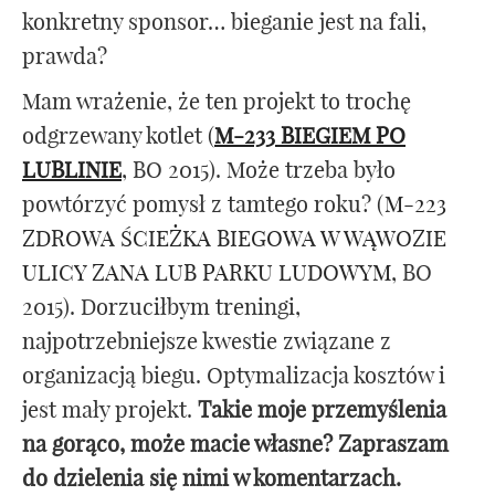
konkretny sponsor… bieganie jest na fali,
prawda?
Mam wrażenie, że ten projekt to trochę
odgrzewany kotlet (
M-233 BIEGIEM PO
LUBLINIE
, BO 2015). Może trzeba było
powtórzyć pomysł z tamtego roku? (
M-223
ZDROWA ŚCIEŻKA BIEGOWA W WĄWOZIE
ULICY ZANA LUB PARKU LUDOWYM
, BO
2015). Dorzuciłbym treningi,
najpotrzebniejsze kwestie związane z
organizacją biegu. Optymalizacja kosztów i
jest mały projekt.
Takie moje przemyślenia
na gorąco, może macie własne? Zapraszam
do dzielenia się nimi w komentarzach.