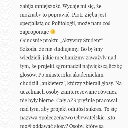
zabija mniejszość. Wydaje mi się, że
możnaby to poprawić. Piotr Zięba jest
specjalistą od Politologii, może nam coś
zaproponuje
Odnośnie proktu „Aktywny Student”.
Szkoda, że nie studiujemy. Bo byśmy
wiedzieli, jakie mechanizmy zaważyły nad
tym, że projekt zgromadził największą liczbę
głosów. Po miasteczku akademickim
chodzili „ankieterz”, którzy zbierali głosy. Na
uczelniach osoby zainteresowane również
nie były bierne. Cały AZS prężnie pracował
nad tym, aby projekt odniósł sukces. To się
nazywa Społeczeństwo Obywatelskie. Kto
mógł oddawać głosy? Osoby, które są