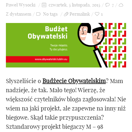
Paweł Wysocki
czwartek, 5 listopada, 2015
7
Z dystansem
No tags
Permalink
1
Słyszeliście o
Budżecie Obywatelskim
? Mam
nadzieje, że tak. Mało tego! Wierzę, że
większość czytelników bloga zagłosowała! Nie
wiem na jaki projekt, ale zapewne na inny niż
biegowe. Skąd takie przypuszczenia?
Sztandarowy projekt biegaczy M – 98