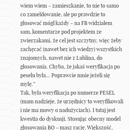
wiem wiem – zamieszkanie, to nie to samo
co zameldowanie, ale po prawdzie to
głosować mógł każdy – na FB widziałem
sam, komentarze pod projektem ze
zwierzakami, że cel jest szczytny, więc żeby
zachęcać (nawet bez ich wiedzy) wszystkich
znajomych, nawet nie z Lublina, do
głosowania. Chyba, że jakaś weryfikacja po
peselu była… Poprawcie mnie jeżeli się
mylę.”
Tak, była weryfikacja po numerze PESEL
(mam nadzieje, że urzędnicy to weryfikowali
i nie ma mowy o nadużyciach). I tutaj jest
kwestia do dyskusji. Stosując obecny model
głosowania BO – masz rację. Większość,