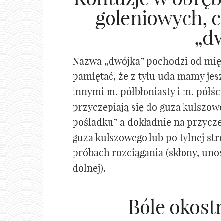
goleniowych, c
„d
Nazwa „dwójka” pochodzi od mięś
pamiętać, że z tyłu uda mamy jes
innymi m. półbłoniasty i m. półś
przyczepiają się do guza kulszowe
pośladku” a dokładnie na przycz
guza kulszowego lub po tylnej str
próbach rozciągania (skłony, un
dolnej).
Bóle okost