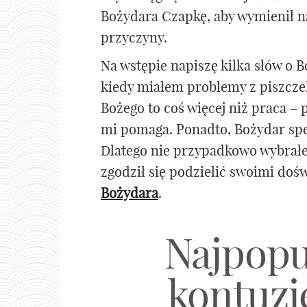
Bożydara Czapkę, aby wymienił na
przyczyny.
Na wstępie napiszę kilka słów o B
kiedy miałem problemy z piszczel
Bożego to coś więcej niż praca –
mi pomaga. Ponadto, Bożydar specj
Dlatego nie przypadkowo wybrałem
zgodził się podzielić swoimi do
Bożydara
.
Najpopu
kontuzj