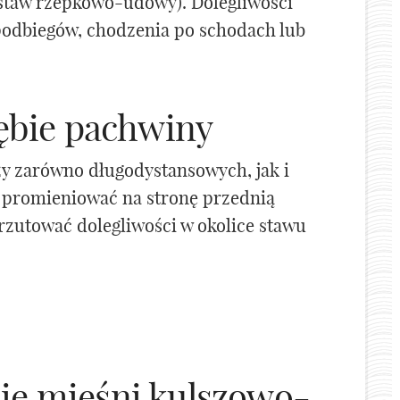
(staw rzepkowo-udowy). Dolegliwości
 podbiegów, chodzenia po schodach lub
ębie pachwiny
zy zarówno długodystansowych, jak i
 promieniować na stronę przednią
rzutować dolegliwości w okolice stawu
ie mięśni kulszowo-