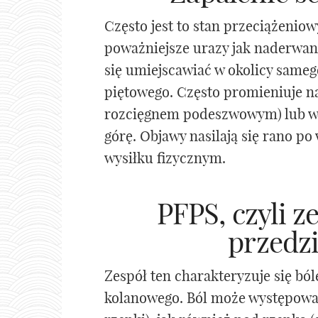
Często jest to stan przeciążeniow
poważniejsze urazy jak naderwan
się umiejscawiać w okolicy sameg
piętowego. Często promieniuje n
rozcięgnem podeszwowym) lub wz
górę. Objawy nasilają się rano p
wysiłku fizycznym.
PFPS, czyli z
przedzi
Zespół ten charakteryzuje się bó
kolanowego. Ból może występować