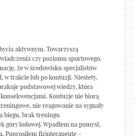
 bycia aktywnym. Towarzyszą
świadczenia czy poziomu sportowego.
mację, że w środowisku specjalistów
, w trakcie lub po kontuzji. Niestety,
rakuje podstawowej wiedzy, która
 konsekwencjami. Kontuzje nie biorą
 treningowe, nie reagowanie na sygnały
 biegu, brak treningu
ek góry lodowej. Wpadłem na pomysł,
a. Poprosiłem fizjoterapeutę –