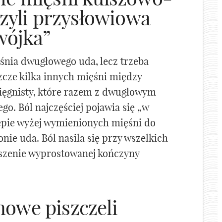
zyli przysłowiowa
wójka”
nia dwugłowego uda, lecz trzeba
zcze kilka innych mięśni między
cięgnisty, które razem z dwugłowym
go. Ból najczęściej pojawia się „w
epie wyżej wymienionych mięśni do
onie uda. Ból nasila się przy wszelkich
oszenie wyprostowanej kończyny
nowe piszczeli