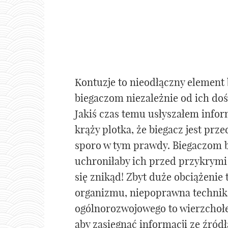
Kontuzje to nieodłączny element
biegaczom niezależnie od ich do
Jakiś czas temu usłyszałem infor
krąży plotka, że biegacz jest przed
sporo w tym prawdy. Biegaczom b
uchroniłaby ich przed przykrymi
się znikąd! Zbyt duże obciążenie
organizmu, niepoprawna technika
ogólnorozwojowego to wierzchoł
aby zasięgnąć informacji ze źródł