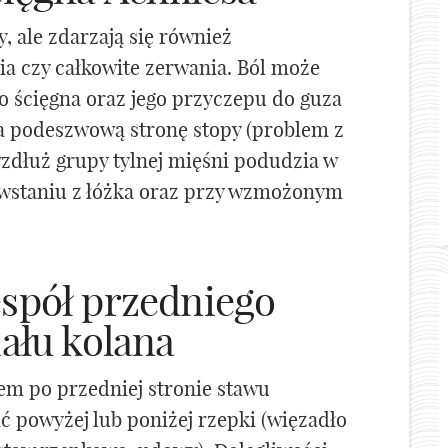
y, ale zdarzają się również
ia czy całkowite zerwania. Ból może
o ścięgna oraz jego przyczepu do guza
a podeszwową stronę stopy (problem z
dłuż grupy tylnej mięśni podudzia w
o wstaniu z łóżka oraz przy wzmożonym
espół przedniego
ału kolana
lem po przedniej stronie stawu
 powyżej lub poniżej rzepki (więzadło