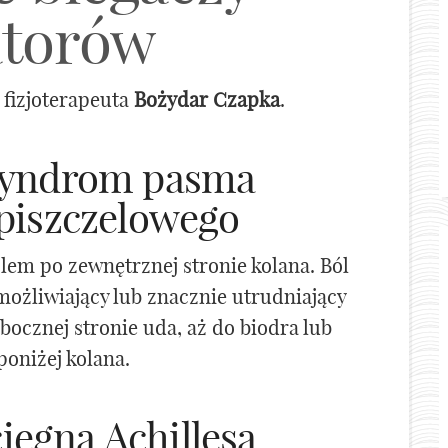
torów
 fizjoterapeuta
Bożydar Czapka
.
 syndrom pasma
piszczelowego
bólem po zewnętrznej stronie kolana. Ból
możliwiający lub znacznie utrudniający
ocznej stronie uda, aż do biodra lub
poniżej kolana.
ięgna Achillesa