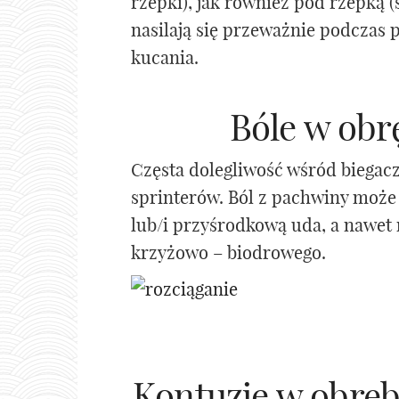
rzepki), jak również pod rzepką 
nasilają się przeważnie podczas
kucania.
Bóle w obr
Częsta dolegliwość wśród biegac
sprinterów. Ból z pachwiny może
lub/i przyśrodkową uda, a nawet 
krzyżowo – biodrowego.
Kontuzje w obręb