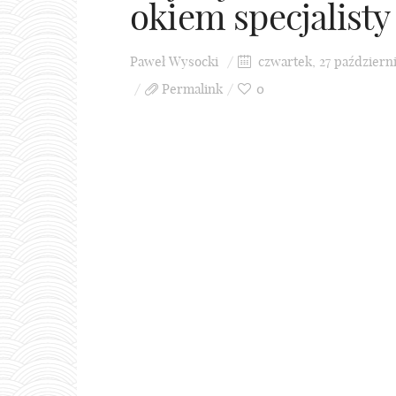
okiem specjalisty
Paweł Wysocki
czwartek, 27 październi
Permalink
0