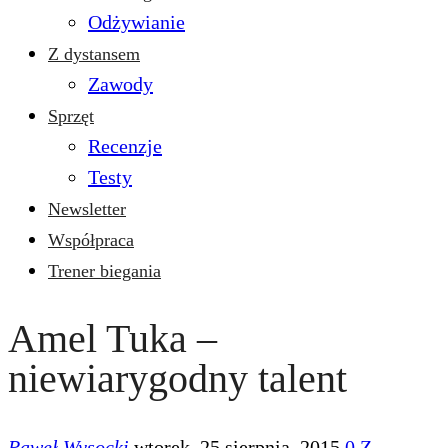
Odżywianie
Z dystansem
Zawody
Sprzęt
Recenzje
Testy
Newsletter
Współpraca
Trener biegania
Amel Tuka –
niewiarygodny talent
Paweł Wysocki
wtorek, 25 sierpnia, 2015
0
Z