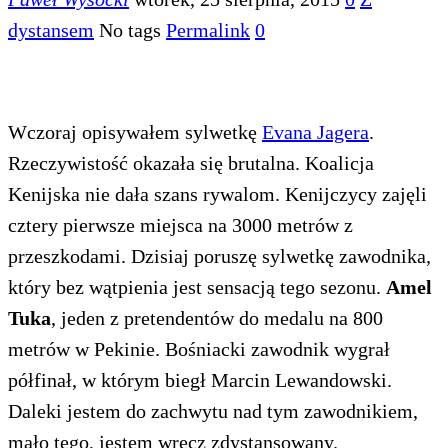
dystansem
No tags
Permalink
0
Wczoraj opisywałem sylwetkę
Evana Jagera
.
Rzeczywistość okazała się brutalna. Koalicja
Kenijska nie dała szans rywalom. Kenijczycy zajęli
cztery pierwsze miejsca na 3000 metrów z
przeszkodami. Dzisiaj poruszę sylwetkę zawodnika,
który bez wątpienia jest sensacją tego sezonu.
Amel
Tuka
, jeden z pretendentów do medalu na 800
metrów w Pekinie. Bośniacki zawodnik wygrał
półfinał, w którym biegł Marcin Lewandowski.
Daleki jestem do zachwytu nad tym zawodnikiem,
mało tego, jestem wręcz zdystansowany.