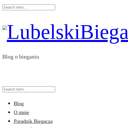
Blog o bieganiu
Blog
O mnie
Poradnik Biegacza