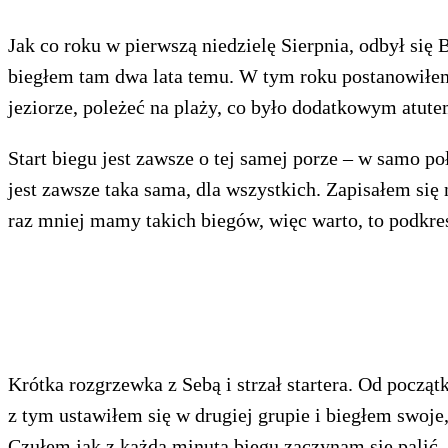
Jak co roku w pierwszą niedzielę Sierpnia, odbył się 
biegłem tam dwa lata temu. W tym roku postanowiłem
jeziorze, poleżeć na plaży, co było dodatkowym atute
Start biegu jest zawsze o tej samej porze – w samo p
jest zawsze taka sama, dla wszystkich. Zapisałem się 
raz mniej mamy takich biegów, więc warto, to podkreś
Krótka rozgrzewka z Sebą i strzał startera. Od począ
z tym ustawiłem się w drugiej grupie i biegłem swoje, 
Czułem jak z każdą minutą biegu zaczynam się palić.