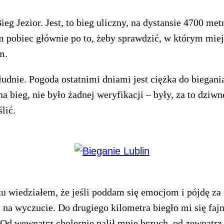
Bieg Jezior. Jest, to bieg uliczny, na dystansie 4700 m
 pobiec głównie po to, żeby sprawdzić, w którym miej
m.
ołudnie. Pogoda ostatnimi dniami jest ciężka do biegan
na bieg, nie było żadnej weryfikacji – były, za to dziw
lić.
tku wiedziałem, że jeśli poddam się emocjom i pójdę z
na wyczucie. Do drugiego kilometra biegło mi się fajnie
 Od wewnątrz cholernie palił mnie brzuch, od zewnątrz