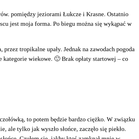
etrów. pomiędzy jeziorami Łukcze i Krasne. Ostatnio
scu jest moja forma. Po biegu można się wykąpać w
ia, przez tropikalne upały. Jednak na zawodach pogoda
ne kategorie wiekowe. 🙂 Brak opłaty startowej – co
a czołówką, to potem będzie bardzo ciężko. W związku
, ale tylko jak wyszło słońce, zaczęło się piekło.
 słońce. Czułem się, jakby ktoś zamknął mnie w