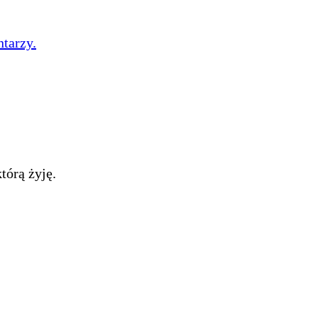
tarzy.
tórą żyję.