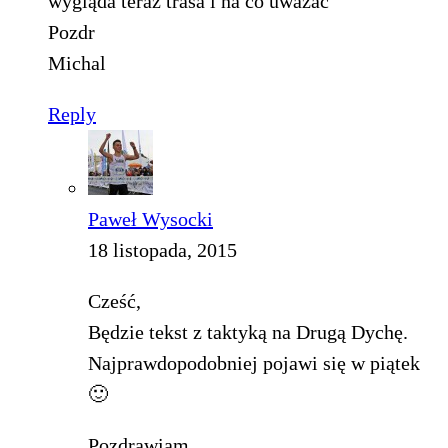
wygląda teraz trasa i na co uważać
Pozdr
Michal
Reply
Paweł Wysocki
18 listopada, 2015
Cześć,
Będzie tekst z taktyką na Drugą Dychę.
Najprawdopodobniej pojawi się w piątek
🙂
Pozdrawiam,