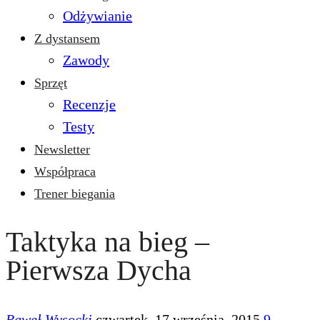
Odżywianie
Z dystansem
Zawody
Sprzęt
Recenzje
Testy
Newsletter
Współpraca
Trener biegania
Taktyka na bieg –
Pierwsza Dycha
Paweł Wysocki
czwartek, 17 września, 2015
9